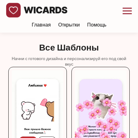
Главная
Открытки
Помощь
Все Шаблоны
Начни с готового дизайна и персонализируй его под свой
вкус