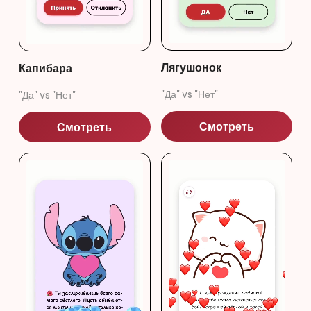
Лягушонок
Капибара
"Да" vs "Нет"
"Да" vs "Нет"
Смотреть
Смотреть