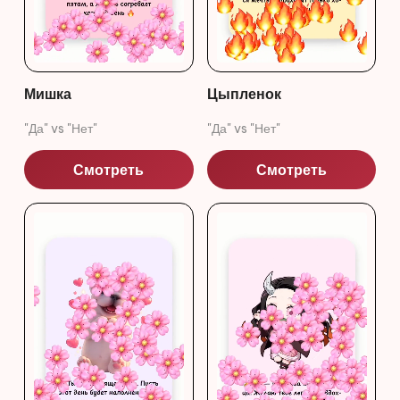
Мишка
Цыпленок
"Да" vs "Нет"
"Да" vs "Нет"
Смотреть
Смотреть