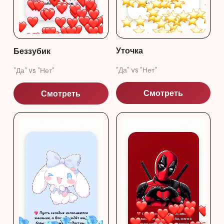
Уточка
Беззубик
"Да" vs "Нет"
"Да" vs "Нет"
Смотреть
Смотреть