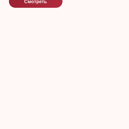
Смотреть
Оферта
Политика Конфиденциальности
Поддержка
Блог
Сергий Вероника Дмитриевна
ИНН:235208760572
Самозанятая