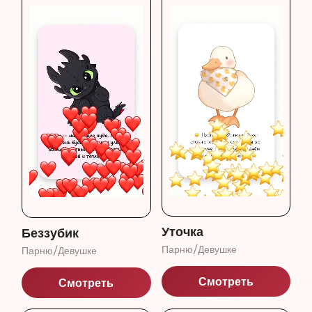
Уточка
Беззубик
Парню/Девушке
Парню/Девушке
Смотреть
Смотреть