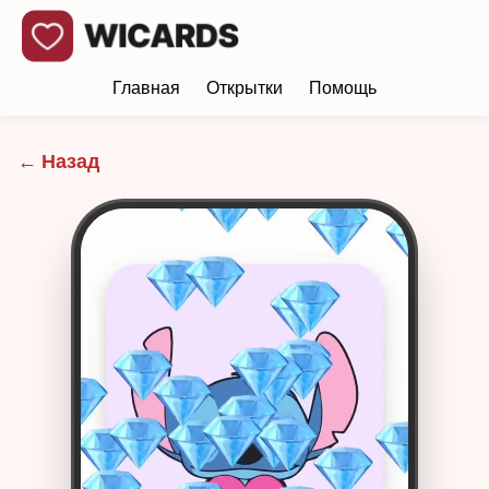
Главная
Открытки
Помощь
← Назад