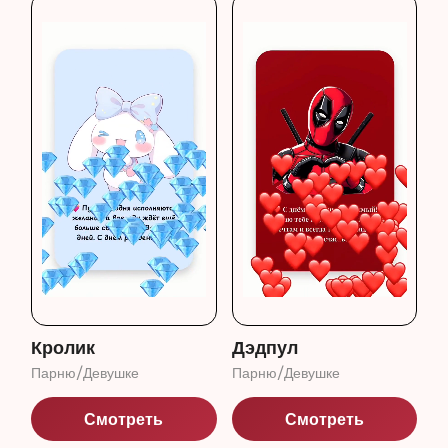
Кролик
Дэдпул
Парню/Девушке
Парню/Девушке
Смотреть
Смотреть